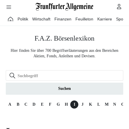
Direkt zum Hauptinhalt
Politik
Wirtschaft
Finanzen
Feuilleton
Karriere
Sport
F.A.Z. Börsenlexikon
Hier finden Sie über 700 Begriffserläuterungen aus den Bereichen
Aktien, Fonds, Anleihen und Devisen.
Suchen
A
B
C
D
E
F
G
H
I
J
K
L
M
N
O