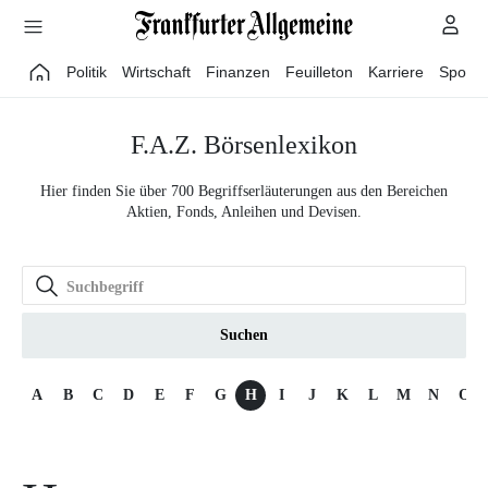
Direkt zum Hauptinhalt
Politik
Wirtschaft
Finanzen
Feuilleton
Karriere
Sport
F.A.Z. Börsenlexikon
Hier finden Sie über 700 Begriffserläuterungen aus den Bereichen
Aktien, Fonds, Anleihen und Devisen.
Suchen
A
B
C
D
E
F
G
H
I
J
K
L
M
N
O