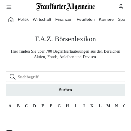
Direkt zum Hauptinhalt
Politik
Wirtschaft
Finanzen
Feuilleton
Karriere
Sport
F.A.Z. Börsenlexikon
Hier finden Sie über 700 Begriffserläuterungen aus den Bereichen
Aktien, Fonds, Anleihen und Devisen.
Suchen
A
B
C
D
E
F
G
H
I
J
K
L
M
N
O