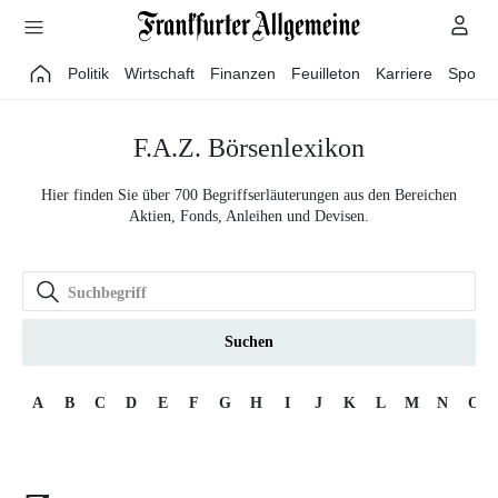
Direkt zum Hauptinhalt
Politik
Wirtschaft
Finanzen
Feuilleton
Karriere
Sport
F.A.Z. Börsenlexikon
Hier finden Sie über 700 Begriffserläuterungen aus den Bereichen
Aktien, Fonds, Anleihen und Devisen.
Suchen
A
B
C
D
E
F
G
H
I
J
K
L
M
N
O