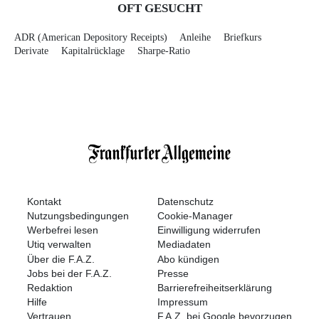
OFT GESUCHT
ADR (American Depository Receipts)
Anleihe
Briefkurs
Derivate
Kapitalrücklage
Sharpe-Ratio
Kontakt
Datenschutz
Nutzungsbedingungen
Cookie-Manager
Werbefrei lesen
Einwilligung widerrufen
Utiq verwalten
Mediadaten
Über die F.A.Z.
Abo kündigen
Jobs bei der F.A.Z.
Presse
Redaktion
Barrierefreiheitserklärung
Hilfe
Impressum
Vertrauen
F.A.Z. bei Google bevorzugen