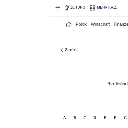
Direkt zum Hauptinhalt
ZEITUNG
MEHR F.A.Z.
Politik
Wirtschaft
Finanz
Zurück
Hier finden 
A
B
C
D
E
F
G