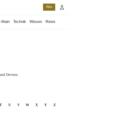
Abo
-Main
Technik
Wissen
Reise
 und Devisen.
T
U
V
W
X
Y
Z