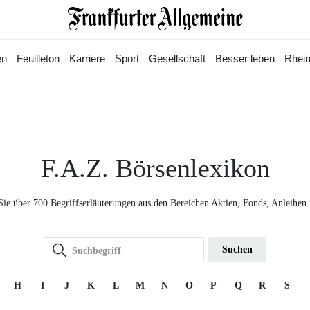
en
Feuilleton
Karriere
Sport
Gesellschaft
Besser leben
Rhein
F.A.Z. Börsenlexikon
Sie über 700 Begriffserläuterungen aus den Bereichen Aktien, Fonds, Anleihen
Suchen
H
I
J
K
L
M
N
O
P
Q
R
S