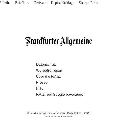
Anleihe
Briefkurs
Derivate
Kapitalrücklage
Sharpe-Ratio
Datenschutz
Werbefrei lesen
Über die F.A.Z.
Presse
Hilfe
F.A.Z. bei Google bevorzugen
© Frankfurter Allgemeine Zeitung GmbH 2001 -
2026
Alle Rechte vorbehalten.