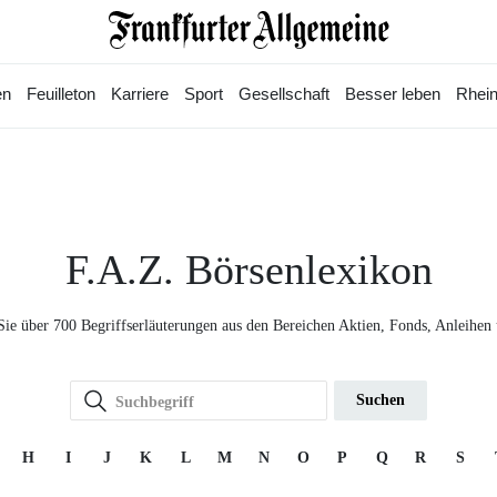
en
Feuilleton
Karriere
Sport
Gesellschaft
Besser leben
Rhein
F.A.Z. Börsenlexikon
Sie über 700 Begriffserläuterungen aus den Bereichen Aktien, Fonds, Anleihen
Suchen
H
I
J
K
L
M
N
O
P
Q
R
S