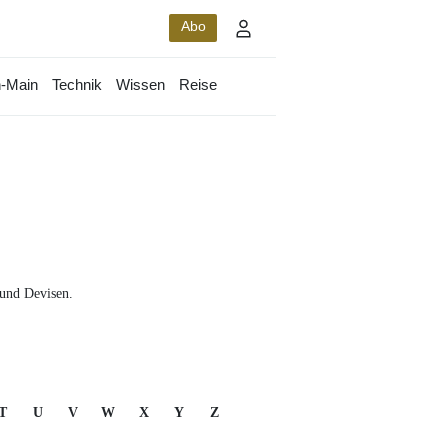
Abo
-Main
Technik
Wissen
Reise
 und Devisen.
T
U
V
W
X
Y
Z