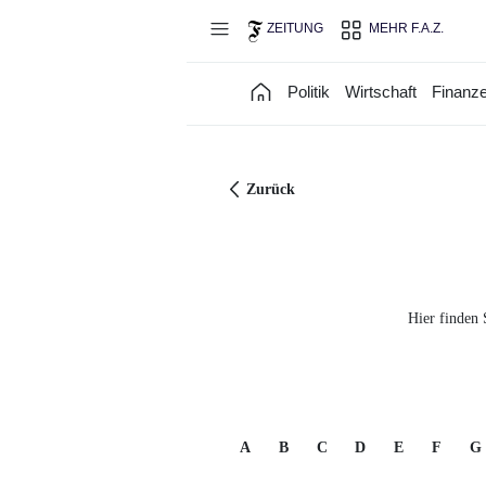
Direkt zum Hauptinhalt
ZEITUNG
MEHR F.A.Z.
Politik
Wirtschaft
Finanz
Zurück
Hier finden 
A
B
C
D
E
F
G