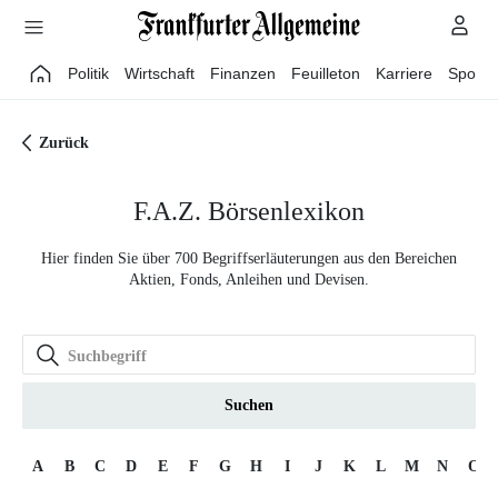
Direkt zum Hauptinhalt
Politik
Wirtschaft
Finanzen
Feuilleton
Karriere
Sport
Zurück
F.A.Z. Börsenlexikon
Hier finden Sie über 700 Begriffserläuterungen aus den Bereichen
Aktien, Fonds, Anleihen und Devisen.
Suchen
A
B
C
D
E
F
G
H
I
J
K
L
M
N
O