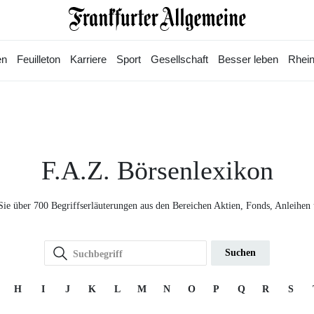
en
Feuilleton
Karriere
Sport
Gesellschaft
Besser leben
Rhein
F.A.Z. Börsenlexikon
Sie über 700 Begriffserläuterungen aus den Bereichen Aktien, Fonds, Anleihen
Suchen
H
I
J
K
L
M
N
O
P
Q
R
S