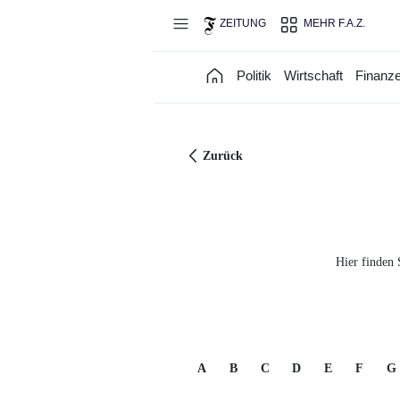
Direkt zum Hauptinhalt
ZEITUNG
MEHR F.A.Z.
Politik
Wirtschaft
Finanz
Zurück
Hier finden 
A
B
C
D
E
F
G