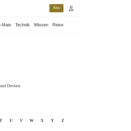
Abo
-Main
Technik
Wissen
Reise
 und Devisen.
T
U
V
W
X
Y
Z