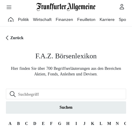
Direkt zum Hauptinhalt
Politik
Wirtschaft
Finanzen
Feuilleton
Karriere
Sport
Zurück
F.A.Z. Börsenlexikon
Hier finden Sie über 700 Begriffserläuterungen aus den Bereichen
Aktien, Fonds, Anleihen und Devisen.
Suchen
A
B
C
D
E
F
G
H
I
J
K
L
M
N
O