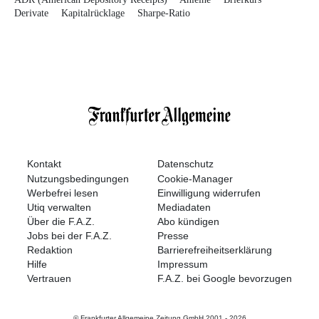
Derivate
Kapitalrücklage
Sharpe-Ratio
Kontakt
Datenschutz
Nutzungsbedingungen
Cookie-Manager
Werbefrei lesen
Einwilligung widerrufen
Utiq verwalten
Mediadaten
Über die F.A.Z.
Abo kündigen
Jobs bei der F.A.Z.
Presse
Redaktion
Barrierefreiheitserklärung
Hilfe
Impressum
Vertrauen
F.A.Z. bei Google bevorzugen
© Frankfurter Allgemeine Zeitung GmbH 2001 -
2026