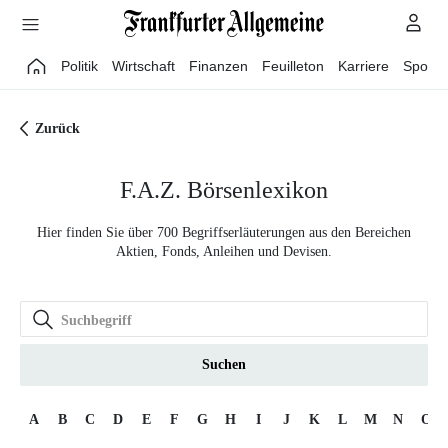
Direkt zum Hauptinhalt
Politik
Wirtschaft
Finanzen
Feuilleton
Karriere
Sport
Zurück
F.A.Z. Börsenlexikon
Hier finden Sie über 700 Begriffserläuterungen aus den Bereichen
Aktien, Fonds, Anleihen und Devisen.
Suchen
A
B
C
D
E
F
G
H
I
J
K
L
M
N
O