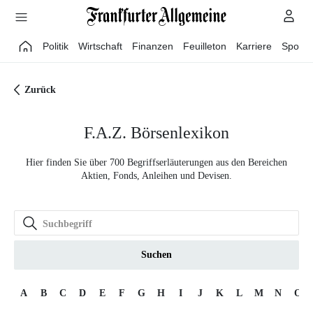
Direkt zum Hauptinhalt
Politik
Wirtschaft
Finanzen
Feuilleton
Karriere
Sport
Zurück
F.A.Z. Börsenlexikon
Hier finden Sie über 700 Begriffserläuterungen aus den Bereichen
Aktien, Fonds, Anleihen und Devisen.
Suchen
A
B
C
D
E
F
G
H
I
J
K
L
M
N
O