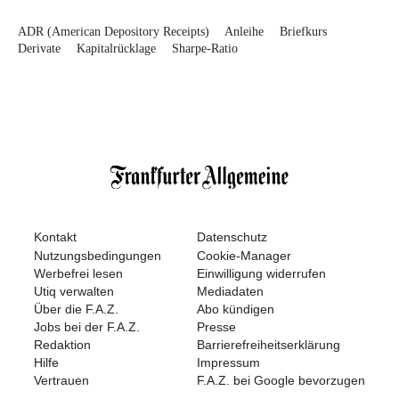
ADR (American Depository Receipts)
Anleihe
Briefkurs
Derivate
Kapitalrücklage
Sharpe-Ratio
Kontakt
Datenschutz
Nutzungsbedingungen
Cookie-Manager
Werbefrei lesen
Einwilligung widerrufen
Utiq verwalten
Mediadaten
Über die F.A.Z.
Abo kündigen
Jobs bei der F.A.Z.
Presse
Redaktion
Barrierefreiheitserklärung
Hilfe
Impressum
Vertrauen
F.A.Z. bei Google bevorzugen