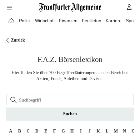
Direkt zum Hauptinhalt
Politik
Wirtschaft
Finanzen
Feuilleton
Karriere
Sport
Zurück
F.A.Z. Börsenlexikon
Hier finden Sie über 700 Begriffserläuterungen aus den Bereichen
Aktien, Fonds, Anleihen und Devisen.
Suchen
A
B
C
D
E
F
G
H
I
J
K
L
M
N
O