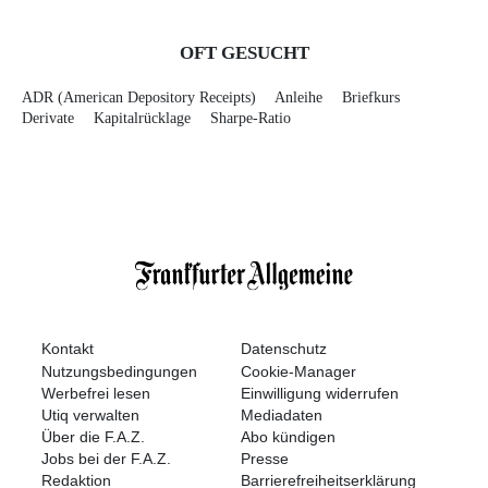
OFT GESUCHT
ADR (American Depository Receipts)
Anleihe
Briefkurs
Derivate
Kapitalrücklage
Sharpe-Ratio
Kontakt
Datenschutz
Nutzungsbedingungen
Cookie-Manager
Werbefrei lesen
Einwilligung widerrufen
Utiq verwalten
Mediadaten
Über die F.A.Z.
Abo kündigen
Jobs bei der F.A.Z.
Presse
Redaktion
Barrierefreiheitserklärung