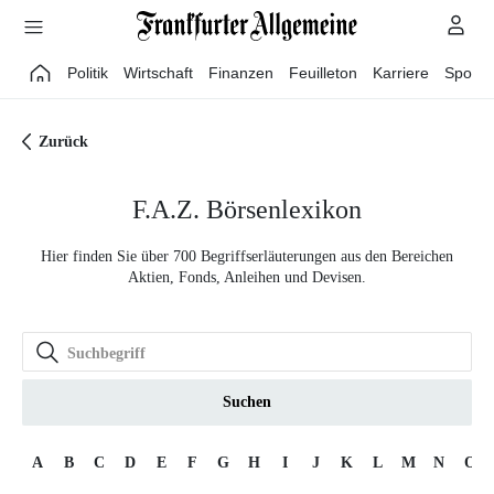
Direkt zum Hauptinhalt
Politik
Wirtschaft
Finanzen
Feuilleton
Karriere
Sport
Zurück
F.A.Z. Börsenlexikon
Hier finden Sie über 700 Begriffserläuterungen aus den Bereichen
Aktien, Fonds, Anleihen und Devisen.
Suchen
A
B
C
D
E
F
G
H
I
J
K
L
M
N
O