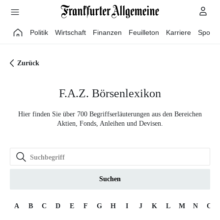
Direkt zum Hauptinhalt
Politik
Wirtschaft
Finanzen
Feuilleton
Karriere
Sport
Zurück
F.A.Z. Börsenlexikon
Hier finden Sie über 700 Begriffserläuterungen aus den Bereichen
Aktien, Fonds, Anleihen und Devisen.
Suchen
A
B
C
D
E
F
G
H
I
J
K
L
M
N
O