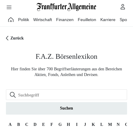
Direkt zum Hauptinhalt
Politik
Wirtschaft
Finanzen
Feuilleton
Karriere
Sport
Zurück
F.A.Z. Börsenlexikon
Hier finden Sie über 700 Begriffserläuterungen aus den Bereichen
Aktien, Fonds, Anleihen und Devisen.
Suchen
A
B
C
D
E
F
G
H
I
J
K
L
M
N
O