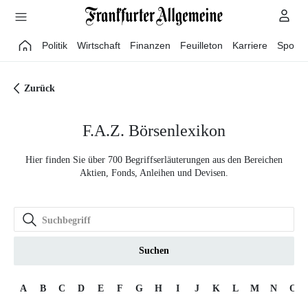
Direkt zum Hauptinhalt
Politik
Wirtschaft
Finanzen
Feuilleton
Karriere
Sport
Zurück
F.A.Z. Börsenlexikon
Hier finden Sie über 700 Begriffserläuterungen aus den Bereichen
Aktien, Fonds, Anleihen und Devisen.
Suchen
A
B
C
D
E
F
G
H
I
J
K
L
M
N
O