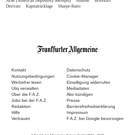
ADR (American Depository Receipts)
Anleihe
Briefkurs
Derivate
Kapitalrücklage
Sharpe-Ratio
Kontakt
Datenschutz
Nutzungsbedingungen
Cookie-Manager
Werbefrei lesen
Einwilligung widerrufen
Utiq verwalten
Mediadaten
Über die F.A.Z.
Abo kündigen
Jobs bei der F.A.Z.
Presse
Redaktion
Barrierefreiheitserklärung
Hilfe
Impressum
Vertrauen
F.A.Z. bei Google bevorzugen