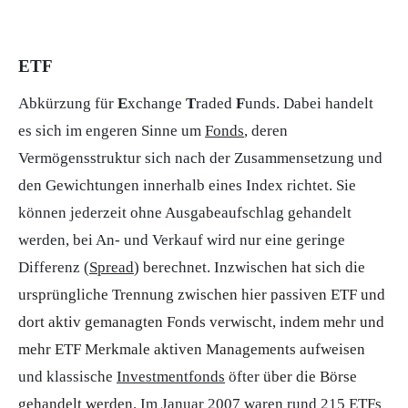
ETF
Abkürzung für
E
xchange
T
raded
F
unds. Dabei handelt
es sich im engeren Sinne um
Fonds
, deren
Vermögensstruktur sich nach der Zusammensetzung und
den Gewichtungen innerhalb eines Index richtet. Sie
können jederzeit ohne Ausgabeaufschlag gehandelt
werden, bei An- und Verkauf wird nur eine geringe
Differenz (
Spread
) berechnet. Inzwischen
hat sich die
ursprüngliche Trennung zwischen hier passiven ETF und
dort aktiv gemanagten Fonds verwischt, indem mehr und
mehr ETF Merkmale aktiven Managements aufweisen
und klassische
Investmentfonds
öfter
über die Börse
gehandelt werden
. Im Januar 2007 waren rund 215 ETFs