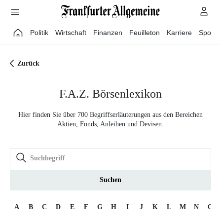
Direkt zum Hauptinhalt
Politik
Wirtschaft
Finanzen
Feuilleton
Karriere
Sport
Zurück
F.A.Z. Börsenlexikon
Hier finden Sie über 700 Begriffserläuterungen aus den Bereichen
Aktien, Fonds, Anleihen und Devisen.
Suchen
A
B
C
D
E
F
G
H
I
J
K
L
M
N
O