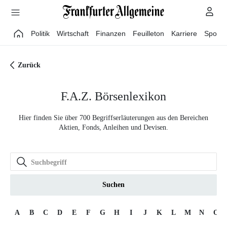
Direkt zum Hauptinhalt
Politik
Wirtschaft
Finanzen
Feuilleton
Karriere
Sport
Zurück
F.A.Z. Börsenlexikon
Hier finden Sie über 700 Begriffserläuterungen aus den Bereichen
Aktien, Fonds, Anleihen und Devisen.
Suchen
A
B
C
D
E
F
G
H
I
J
K
L
M
N
O