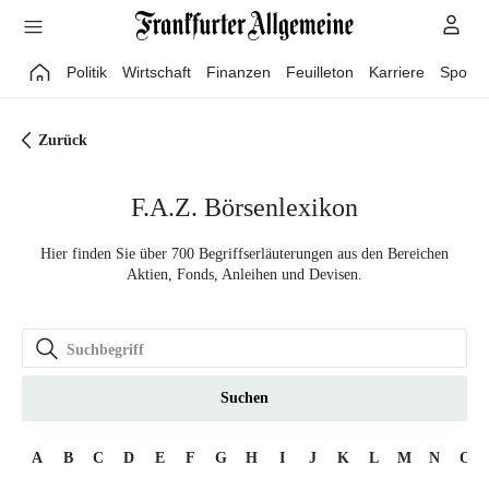
Direkt zum Hauptinhalt
Politik
Wirtschaft
Finanzen
Feuilleton
Karriere
Sport
Zurück
F.A.Z. Börsenlexikon
Hier finden Sie über 700 Begriffserläuterungen aus den Bereichen
Aktien, Fonds, Anleihen und Devisen.
Suchen
A
B
C
D
E
F
G
H
I
J
K
L
M
N
O