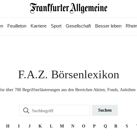
en
Feuilleton
Karriere
Sport
Gesellschaft
Besser leben
Rhein
F.A.Z. Börsenlexikon
Sie über 700 Begriffserläuterungen aus den Bereichen Aktien, Fonds, Anleihen
Suchen
H
I
J
K
L
M
N
O
P
Q
R
S