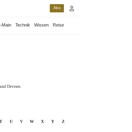
Abo
-Main
Technik
Wissen
Reise
 und Devisen.
T
U
V
W
X
Y
Z