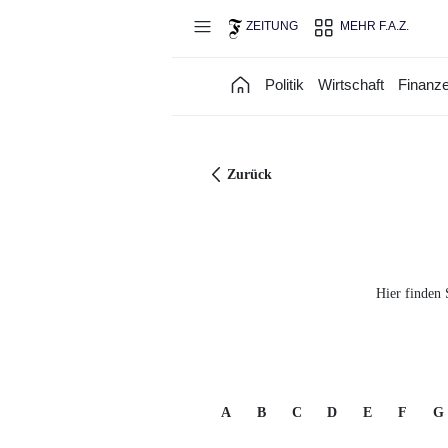
Direkt zum Hauptinhalt
ZEITUNG
MEHR F.A.Z.
Politik
Wirtschaft
Finanz
Zurück
Hier finden 
A
B
C
D
E
F
G