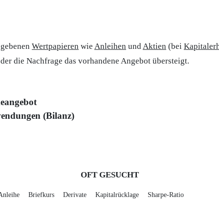
egebenen
Wertpapieren
wie
Anleihen
und
Aktien
(bei
Kapitale
i der die Nachfrage das vorhandene Angebot übersteigt.
eangebot
endungen (Bilanz)
OFT GESUCHT
Anleihe
Briefkurs
Derivate
Kapitalrücklage
Sharpe-Ratio