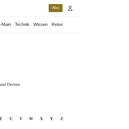
Abo
-Main
Technik
Wissen
Reise
 und Devisen.
T
U
V
W
X
Y
Z