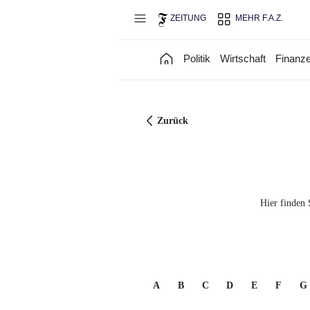
Direkt zum Hauptinhalt
ZEITUNG
MEHR F.A.Z.
Politik
Wirtschaft
Finanz
Zurück
Hier finden 
A
B
C
D
E
F
G