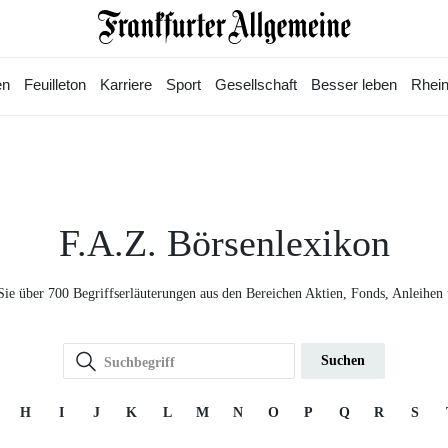
en
Feuilleton
Karriere
Sport
Gesellschaft
Besser leben
Rhein
F.A.Z. Börsenlexikon
Sie über 700 Begriffserläuterungen aus den Bereichen Aktien, Fonds, Anleihen
Suchen
H
I
J
K
L
M
N
O
P
Q
R
S