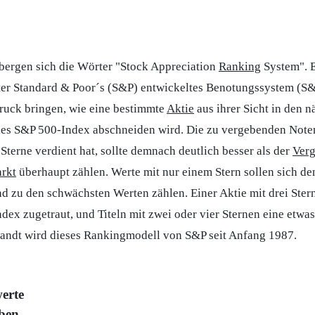
rbergen sich die Wörter "Stock Appreciation
Ranking
System". E
ter Standard & Poor´s (S&P) entwickeltes Benotungssystem (S
ruck bringen, wie eine bestimmte
Aktie
aus ihrer Sicht in den 
des S&P 500-Index abschneiden wird. Die zu vergebenden Noten
 Sterne verdient hat, sollte demnach deutlich besser als der
Verg
rkt
überhaupt zählen. Werte mit nur einem Stern sollen sich 
nd zu den schwächsten Werten zählen. Einer Aktie mit drei Ste
x zugetraut, und Titeln mit zwei oder vier Sternen eine etwas
andt wird dieses Rankingmodell von S&P seit Anfang 1987.
erte
ben