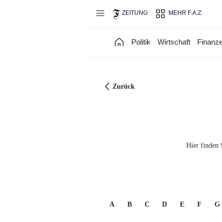
Direkt zum Hauptinhalt
ZEITUNG
MEHR F.A.Z.
Politik
Wirtschaft
Finanz
Zurück
Hier finden 
A
B
C
D
E
F
G