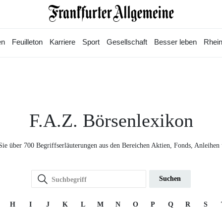
en
Feuilleton
Karriere
Sport
Gesellschaft
Besser leben
Rhein
F.A.Z. Börsenlexikon
Sie über 700 Begriffserläuterungen aus den Bereichen Aktien, Fonds, Anleihen
Suchen
H
I
J
K
L
M
N
O
P
Q
R
S