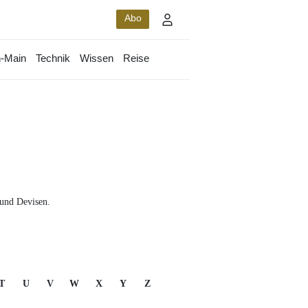
Abo
-Main
Technik
Wissen
Reise
 und Devisen.
T
U
V
W
X
Y
Z