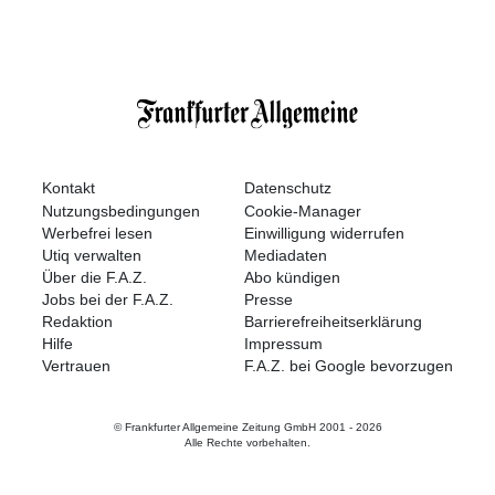
Kontakt
Datenschutz
Nutzungsbedingungen
Cookie-Manager
Werbefrei lesen
Einwilligung widerrufen
Utiq verwalten
Mediadaten
Über die F.A.Z.
Abo kündigen
Jobs bei der F.A.Z.
Presse
Redaktion
Barrierefreiheitserklärung
Hilfe
Impressum
Vertrauen
F.A.Z. bei Google bevorzugen
© Frankfurter Allgemeine Zeitung GmbH 2001 -
2026
Alle Rechte vorbehalten.