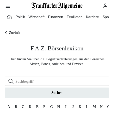
Direkt zum Hauptinhalt
Politik
Wirtschaft
Finanzen
Feuilleton
Karriere
Sport
Zurück
F.A.Z. Börsenlexikon
Hier finden Sie über 700 Begriffserläuterungen aus den Bereichen
Aktien, Fonds, Anleihen und Devisen.
Suchen
A
B
C
D
E
F
G
H
I
J
K
L
M
N
O