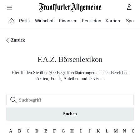
Direkt zum Hauptinhalt
Politik
Wirtschaft
Finanzen
Feuilleton
Karriere
Sport
Zurück
F.A.Z. Börsenlexikon
Hier finden Sie über 700 Begriffserläuterungen aus den Bereichen
Aktien, Fonds, Anleihen und Devisen.
Suchen
A
B
C
D
E
F
G
H
I
J
K
L
M
N
O