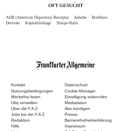
OFT GESUCHT
ADR (American Depository Receipts)
Anleihe
Briefkurs
Derivate
Kapitalrücklage
Sharpe-Ratio
Kontakt
Datenschutz
Nutzungsbedingungen
Cookie-Manager
Werbefrei lesen
Einwilligung widerrufen
Utiq verwalten
Mediadaten
Über die F.A.Z.
Abo kündigen
Jobs bei der F.A.Z.
Presse
Redaktion
Barrierefreiheitserklärung
Hilfe
Impressum