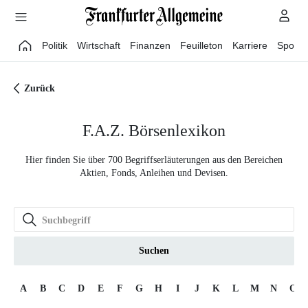
Direkt zum Hauptinhalt
Politik
Wirtschaft
Finanzen
Feuilleton
Karriere
Sport
Zurück
F.A.Z. Börsenlexikon
Hier finden Sie über 700 Begriffserläuterungen aus den Bereichen
Aktien, Fonds, Anleihen und Devisen.
Suchen
A
B
C
D
E
F
G
H
I
J
K
L
M
N
O