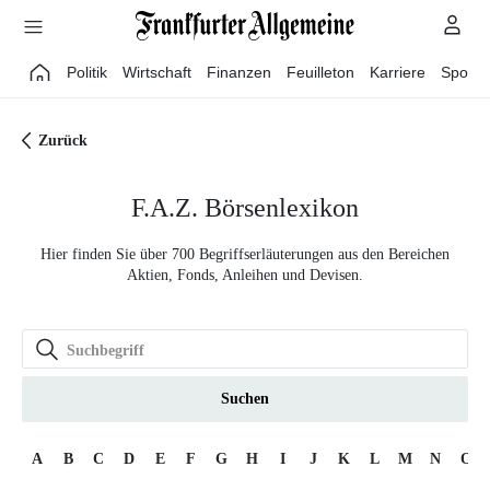
Direkt zum Hauptinhalt
Politik
Wirtschaft
Finanzen
Feuilleton
Karriere
Sport
Zurück
F.A.Z. Börsenlexikon
Hier finden Sie über 700 Begriffserläuterungen aus den Bereichen
Aktien, Fonds, Anleihen und Devisen.
Suchen
A
B
C
D
E
F
G
H
I
J
K
L
M
N
O