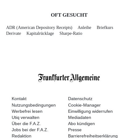
OFT GESUCHT
ADR (American Depository Receipts)
Anleihe
Briefkurs
Derivate
Kapitalrücklage
Sharpe-Ratio
Kontakt
Datenschutz
Nutzungsbedingungen
Cookie-Manager
Werbefrei lesen
Einwilligung widerrufen
Utiq verwalten
Mediadaten
Über die F.A.Z.
Abo kündigen
Jobs bei der F.A.Z.
Presse
Redaktion
Barrierefreiheitserklärung