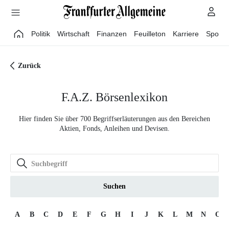
Direkt zum Hauptinhalt
Politik
Wirtschaft
Finanzen
Feuilleton
Karriere
Sport
Zurück
F.A.Z. Börsenlexikon
Hier finden Sie über 700 Begriffserläuterungen aus den Bereichen
Aktien, Fonds, Anleihen und Devisen.
Suchen
A
B
C
D
E
F
G
H
I
J
K
L
M
N
O