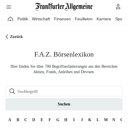
Direkt zum Hauptinhalt
Politik
Wirtschaft
Finanzen
Feuilleton
Karriere
Sport
Zurück
F.A.Z. Börsenlexikon
Hier finden Sie über 700 Begriffserläuterungen aus den Bereichen
Aktien, Fonds, Anleihen und Devisen.
Suchen
A
B
C
D
E
F
G
H
I
J
K
L
M
N
O