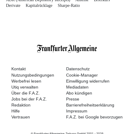
Derivate
Kapitalrücklage
Sharpe-Ratio
Kontakt
Datenschutz
Nutzungsbedingungen
Cookie-Manager
Werbefrei lesen
Einwilligung widerrufen
Utiq verwalten
Mediadaten
Über die F.A.Z.
Abo kündigen
Jobs bei der F.A.Z.
Presse
Redaktion
Barrierefreiheitserklärung
Hilfe
Impressum
Vertrauen
F.A.Z. bei Google bevorzugen
© Frankfurter Allgemeine Zeitung GmbH 2001 -
2026