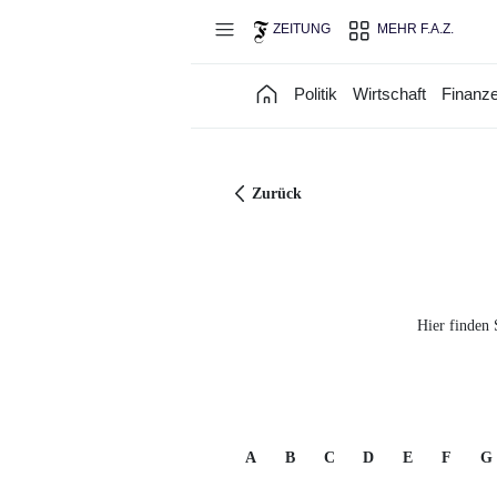
Direkt zum Hauptinhalt
ZEITUNG
MEHR F.A.Z.
Politik
Wirtschaft
Finanz
Zurück
Hier finden 
A
B
C
D
E
F
G