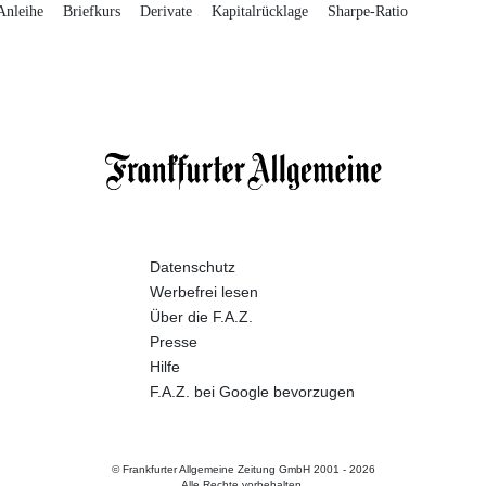
Anleihe
Briefkurs
Derivate
Kapitalrücklage
Sharpe-Ratio
Datenschutz
Werbefrei lesen
Über die F.A.Z.
Presse
Hilfe
F.A.Z. bei Google bevorzugen
© Frankfurter Allgemeine Zeitung GmbH 2001 -
2026
Alle Rechte vorbehalten.