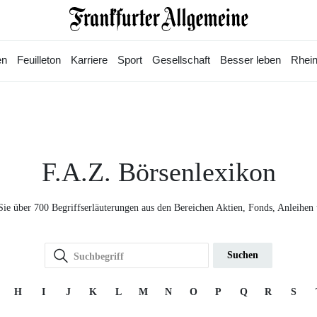
en
Feuilleton
Karriere
Sport
Gesellschaft
Besser leben
Rhein
F.A.Z. Börsenlexikon
Sie über 700 Begriffserläuterungen aus den Bereichen Aktien, Fonds, Anleihen
Suchen
H
I
J
K
L
M
N
O
P
Q
R
S