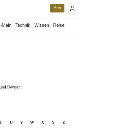
Abo
-Main
Technik
Wissen
Reise
 und Devisen.
T
U
V
W
X
Y
Z