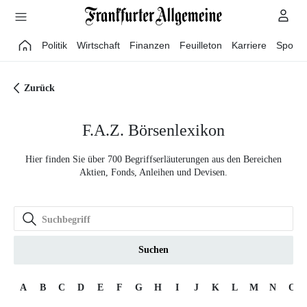
Direkt zum Hauptinhalt
Politik
Wirtschaft
Finanzen
Feuilleton
Karriere
Sport
Zurück
F.A.Z. Börsenlexikon
Hier finden Sie über 700 Begriffserläuterungen aus den Bereichen
Aktien, Fonds, Anleihen und Devisen.
Suchen
A
B
C
D
E
F
G
H
I
J
K
L
M
N
O