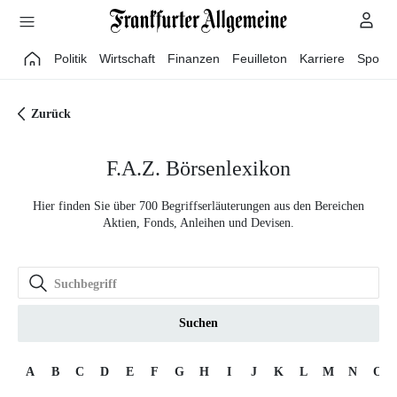
Direkt zum Hauptinhalt
Politik
Wirtschaft
Finanzen
Feuilleton
Karriere
Sport
Zurück
F.A.Z. Börsenlexikon
Hier finden Sie über 700 Begriffserläuterungen aus den Bereichen
Aktien, Fonds, Anleihen und Devisen.
Suchen
A
B
C
D
E
F
G
H
I
J
K
L
M
N
O