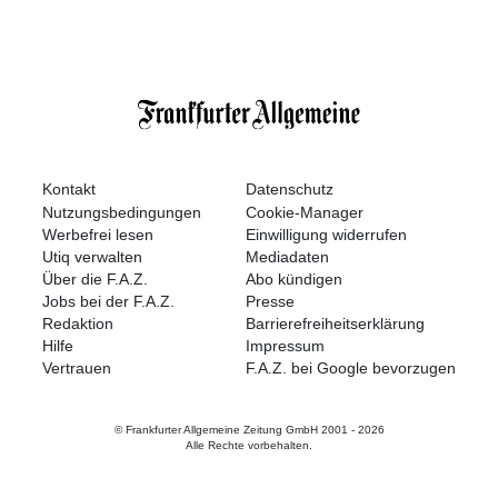
Kontakt
Datenschutz
Nutzungsbedingungen
Cookie-Manager
Werbefrei lesen
Einwilligung widerrufen
Utiq verwalten
Mediadaten
Über die F.A.Z.
Abo kündigen
Jobs bei der F.A.Z.
Presse
Redaktion
Barrierefreiheitserklärung
Hilfe
Impressum
Vertrauen
F.A.Z. bei Google bevorzugen
© Frankfurter Allgemeine Zeitung GmbH 2001 -
2026
Alle Rechte vorbehalten.