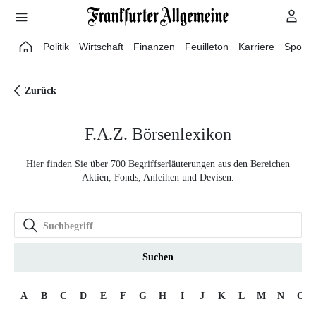
Direkt zum Hauptinhalt
Politik
Wirtschaft
Finanzen
Feuilleton
Karriere
Sport
Zurück
F.A.Z. Börsenlexikon
Hier finden Sie über 700 Begriffserläuterungen aus den Bereichen
Aktien, Fonds, Anleihen und Devisen.
Suchen
A
B
C
D
E
F
G
H
I
J
K
L
M
N
O