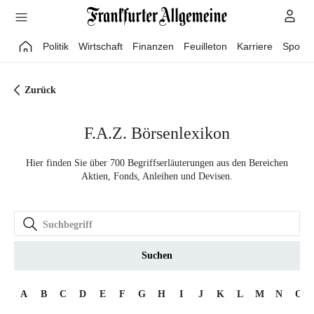
Direkt zum Hauptinhalt
Politik
Wirtschaft
Finanzen
Feuilleton
Karriere
Sport
Zurück
F.A.Z. Börsenlexikon
Hier finden Sie über 700 Begriffserläuterungen aus den Bereichen
Aktien, Fonds, Anleihen und Devisen.
Suchen
A
B
C
D
E
F
G
H
I
J
K
L
M
N
O