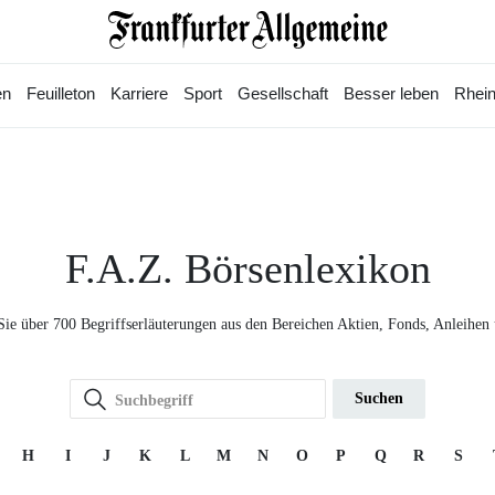
en
Feuilleton
Karriere
Sport
Gesellschaft
Besser leben
Rhein
F.A.Z. Börsenlexikon
Sie über 700 Begriffserläuterungen aus den Bereichen Aktien, Fonds, Anleihen
Suchen
H
I
J
K
L
M
N
O
P
Q
R
S