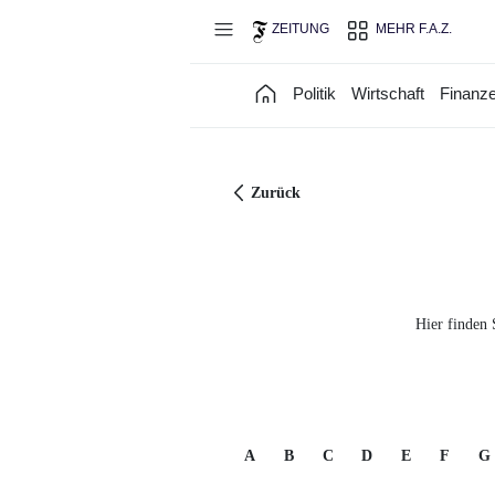
Direkt zum Hauptinhalt
ZEITUNG
MEHR F.A.Z.
Politik
Wirtschaft
Finanz
Zurück
Hier finden 
A
B
C
D
E
F
G