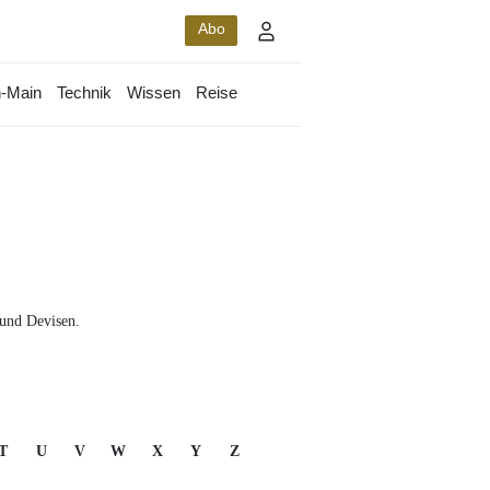
Abo
-Main
Technik
Wissen
Reise
 und Devisen.
T
U
V
W
X
Y
Z