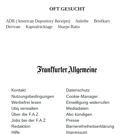
OFT GESUCHT
ADR (American Depository Receipts)
Anleihe
Briefkurs
Derivate
Kapitalrücklage
Sharpe-Ratio
Kontakt
Datenschutz
Nutzungsbedingungen
Cookie-Manager
Werbefrei lesen
Einwilligung widerrufen
Utiq verwalten
Mediadaten
Über die F.A.Z.
Abo kündigen
Jobs bei der F.A.Z.
Presse
Redaktion
Barrierefreiheitserklärung
Hilfe
Impressum