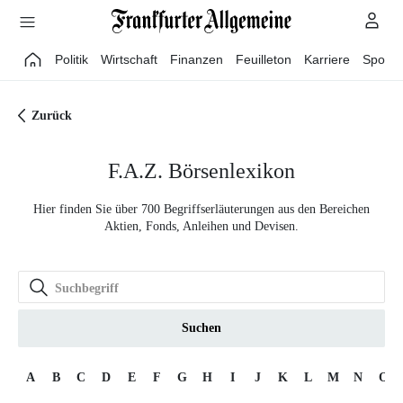
Direkt zum Hauptinhalt
Politik
Wirtschaft
Finanzen
Feuilleton
Karriere
Sport
Zurück
F.A.Z. Börsenlexikon
Hier finden Sie über 700 Begriffserläuterungen aus den Bereichen
Aktien, Fonds, Anleihen und Devisen.
Suchen
A
B
C
D
E
F
G
H
I
J
K
L
M
N
O