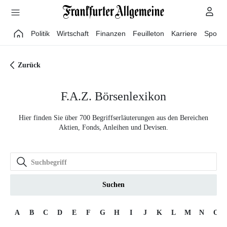
Direkt zum Hauptinhalt
Politik
Wirtschaft
Finanzen
Feuilleton
Karriere
Sport
Zurück
F.A.Z. Börsenlexikon
Hier finden Sie über 700 Begriffserläuterungen aus den Bereichen
Aktien, Fonds, Anleihen und Devisen.
Suchen
A
B
C
D
E
F
G
H
I
J
K
L
M
N
O