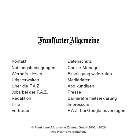
Kontakt
Datenschutz
Nutzungsbedingungen
Cookie-Manager
Werbefrei lesen
Einwilligung widerrufen
Utiq verwalten
Mediadaten
Über die F.A.Z.
Abo kündigen
Jobs bei der F.A.Z.
Presse
Redaktion
Barrierefreiheitserklärung
Hilfe
Impressum
Vertrauen
F.A.Z. bei Google bevorzugen
© Frankfurter Allgemeine Zeitung GmbH 2001 -
2026
Alle Rechte vorbehalten.