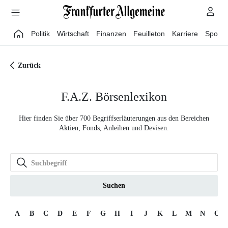
Direkt zum Hauptinhalt
Politik
Wirtschaft
Finanzen
Feuilleton
Karriere
Sport
Zurück
F.A.Z. Börsenlexikon
Hier finden Sie über 700 Begriffserläuterungen aus den Bereichen
Aktien, Fonds, Anleihen und Devisen.
Suchen
A
B
C
D
E
F
G
H
I
J
K
L
M
N
O