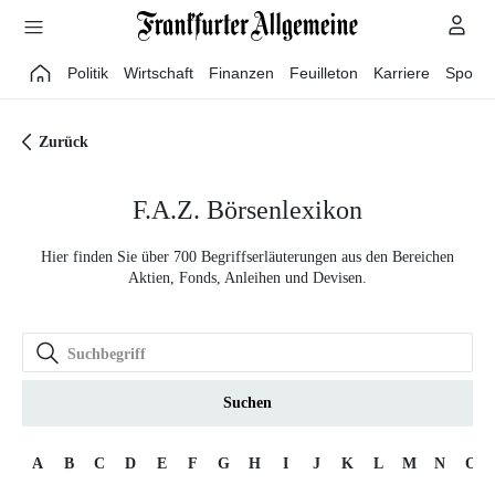
Direkt zum Hauptinhalt
Politik
Wirtschaft
Finanzen
Feuilleton
Karriere
Sport
Zurück
F.A.Z. Börsenlexikon
Hier finden Sie über 700 Begriffserläuterungen aus den Bereichen
Aktien, Fonds, Anleihen und Devisen.
Suchen
A
B
C
D
E
F
G
H
I
J
K
L
M
N
O