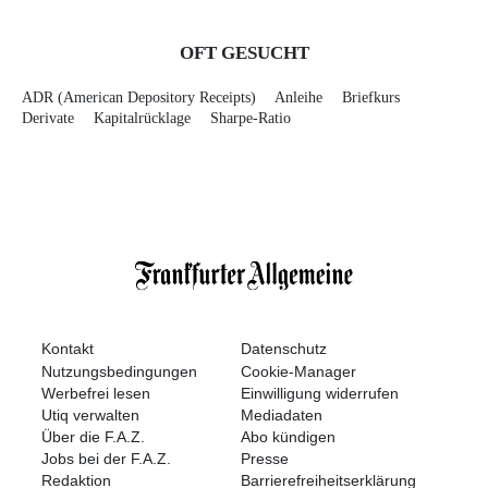
OFT GESUCHT
ADR (American Depository Receipts)
Anleihe
Briefkurs
Derivate
Kapitalrücklage
Sharpe-Ratio
Kontakt
Datenschutz
Nutzungsbedingungen
Cookie-Manager
Werbefrei lesen
Einwilligung widerrufen
Utiq verwalten
Mediadaten
Über die F.A.Z.
Abo kündigen
Jobs bei der F.A.Z.
Presse
Redaktion
Barrierefreiheitserklärung