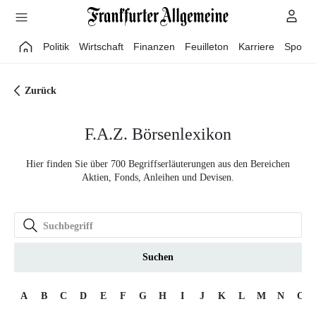
Direkt zum Hauptinhalt
Politik
Wirtschaft
Finanzen
Feuilleton
Karriere
Sport
Zurück
F.A.Z. Börsenlexikon
Hier finden Sie über 700 Begriffserläuterungen aus den Bereichen
Aktien, Fonds, Anleihen und Devisen.
Suchen
A
B
C
D
E
F
G
H
I
J
K
L
M
N
O