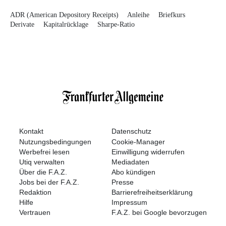
ADR (American Depository Receipts)
Anleihe
Briefkurs
Derivate
Kapitalrücklage
Sharpe-Ratio
Kontakt
Datenschutz
Nutzungsbedingungen
Cookie-Manager
Werbefrei lesen
Einwilligung widerrufen
Utiq verwalten
Mediadaten
Über die F.A.Z.
Abo kündigen
Jobs bei der F.A.Z.
Presse
Redaktion
Barrierefreiheitserklärung
Hilfe
Impressum
Vertrauen
F.A.Z. bei Google bevorzugen