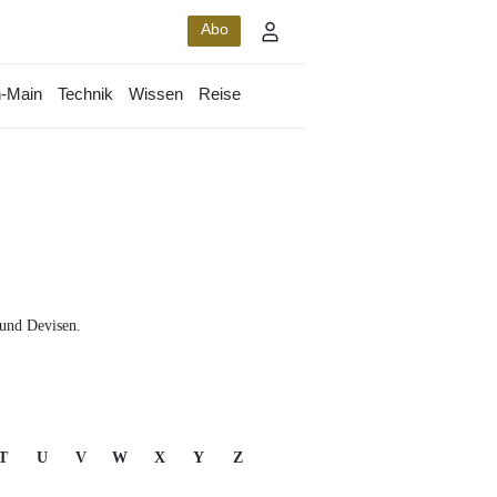
Abo
-Main
Technik
Wissen
Reise
 und Devisen.
T
U
V
W
X
Y
Z