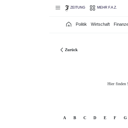
Direkt zum Hauptinhalt
ZEITUNG
MEHR F.A.Z.
Politik
Wirtschaft
Finanz
Zurück
Hier finden 
A
B
C
D
E
F
G