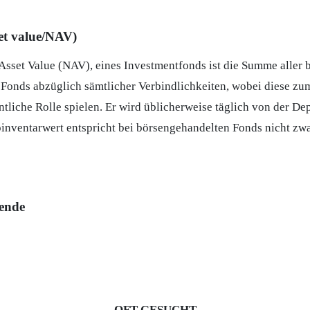
set value/NAV)
 Asset Value (NAV), eines
Investmentfonds
ist die Summe aller 
onds abzüglich sämtlicher Verbindlichkeiten, wobei diese zum
ntliche Rolle spielen. Er wird üblicherweise täglich von der
Dep
oinventarwert entspricht bei börsengehandelten
Fonds
nicht zw
dende
OFT GESUCHT