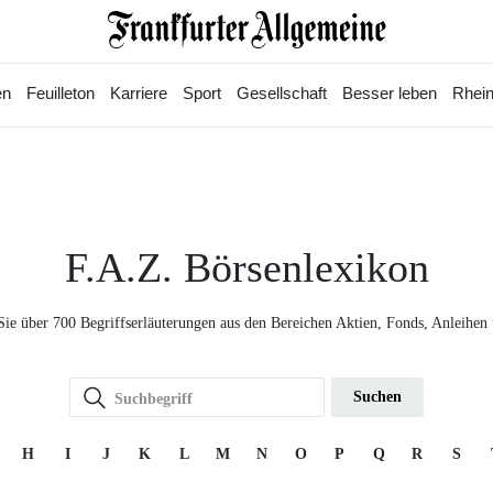
en
Feuilleton
Karriere
Sport
Gesellschaft
Besser leben
Rhein
F.A.Z. Börsenlexikon
Sie über 700 Begriffserläuterungen aus den Bereichen Aktien, Fonds, Anleihen
Suchen
H
I
J
K
L
M
N
O
P
Q
R
S