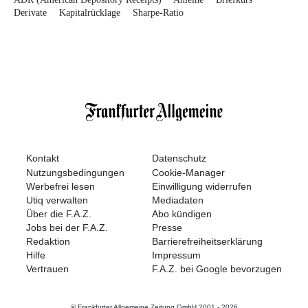
Derivate
Kapitalrücklage
Sharpe-Ratio
Kontakt
Datenschutz
Nutzungsbedingungen
Cookie-Manager
Werbefrei lesen
Einwilligung widerrufen
Utiq verwalten
Mediadaten
Über die F.A.Z.
Abo kündigen
Jobs bei der F.A.Z.
Presse
Redaktion
Barrierefreiheitserklärung
Hilfe
Impressum
Vertrauen
F.A.Z. bei Google bevorzugen
© Frankfurter Allgemeine Zeitung GmbH 2001 -
2026