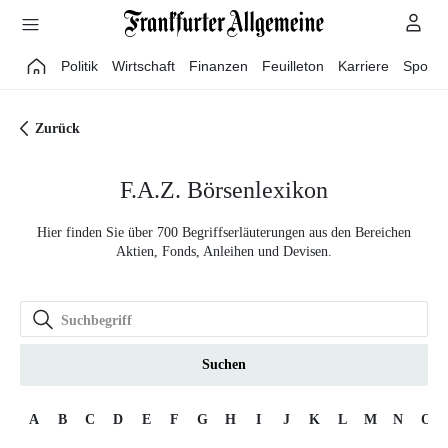
Direkt zum Hauptinhalt
Politik
Wirtschaft
Finanzen
Feuilleton
Karriere
Sport
Zurück
F.A.Z. Börsenlexikon
Hier finden Sie über 700 Begriffserläuterungen aus den Bereichen
Aktien, Fonds, Anleihen und Devisen.
Suchen
A
B
C
D
E
F
G
H
I
J
K
L
M
N
O