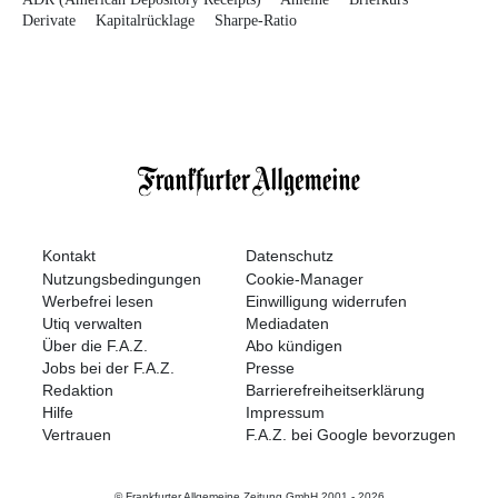
Derivate
Kapitalrücklage
Sharpe-Ratio
Kontakt
Datenschutz
Nutzungsbedingungen
Cookie-Manager
Werbefrei lesen
Einwilligung widerrufen
Utiq verwalten
Mediadaten
Über die F.A.Z.
Abo kündigen
Jobs bei der F.A.Z.
Presse
Redaktion
Barrierefreiheitserklärung
Hilfe
Impressum
Vertrauen
F.A.Z. bei Google bevorzugen
© Frankfurter Allgemeine Zeitung GmbH 2001 -
2026