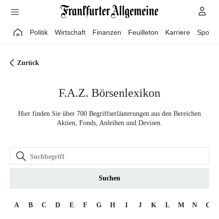
Direkt zum Hauptinhalt
Politik
Wirtschaft
Finanzen
Feuilleton
Karriere
Sport
Zurück
F.A.Z. Börsenlexikon
Hier finden Sie über 700 Begriffserläuterungen aus den Bereichen
Aktien, Fonds, Anleihen und Devisen.
Suchen
A
B
C
D
E
F
G
H
I
J
K
L
M
N
O