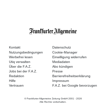
Kontakt
Datenschutz
Nutzungsbedingungen
Cookie-Manager
Werbefrei lesen
Einwilligung widerrufen
Utiq verwalten
Mediadaten
Über die F.A.Z.
Abo kündigen
Jobs bei der F.A.Z.
Presse
Redaktion
Barrierefreiheitserklärung
Hilfe
Impressum
Vertrauen
F.A.Z. bei Google bevorzugen
© Frankfurter Allgemeine Zeitung GmbH 2001 -
2026
Alle Rechte vorbehalten.