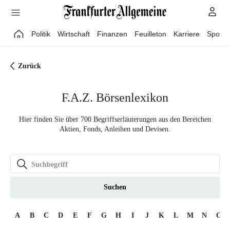
Direkt zum Hauptinhalt
Politik
Wirtschaft
Finanzen
Feuilleton
Karriere
Sport
Zurück
F.A.Z. Börsenlexikon
Hier finden Sie über 700 Begriffserläuterungen aus den Bereichen
Aktien, Fonds, Anleihen und Devisen.
Suchen
A
B
C
D
E
F
G
H
I
J
K
L
M
N
O