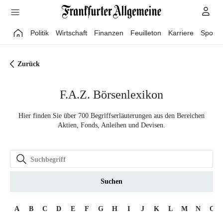
Direkt zum Hauptinhalt
Politik
Wirtschaft
Finanzen
Feuilleton
Karriere
Sport
Zurück
F.A.Z. Börsenlexikon
Hier finden Sie über 700 Begriffserläuterungen aus den Bereichen
Aktien, Fonds, Anleihen und Devisen.
Suchen
A
B
C
D
E
F
G
H
I
J
K
L
M
N
O