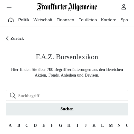
Direkt zum Hauptinhalt
Politik
Wirtschaft
Finanzen
Feuilleton
Karriere
Sport
Zurück
F.A.Z. Börsenlexikon
Hier finden Sie über 700 Begriffserläuterungen aus den Bereichen
Aktien, Fonds, Anleihen und Devisen.
Suchen
A
B
C
D
E
F
G
H
I
J
K
L
M
N
O