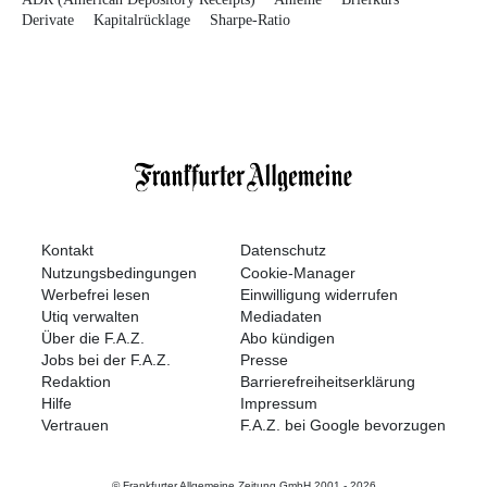
Derivate
Kapitalrücklage
Sharpe-Ratio
Kontakt
Datenschutz
Nutzungsbedingungen
Cookie-Manager
Werbefrei lesen
Einwilligung widerrufen
Utiq verwalten
Mediadaten
Über die F.A.Z.
Abo kündigen
Jobs bei der F.A.Z.
Presse
Redaktion
Barrierefreiheitserklärung
Hilfe
Impressum
Vertrauen
F.A.Z. bei Google bevorzugen
© Frankfurter Allgemeine Zeitung GmbH 2001 -
2026