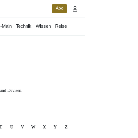
Abo
-Main
Technik
Wissen
Reise
 und Devisen.
T
U
V
W
X
Y
Z