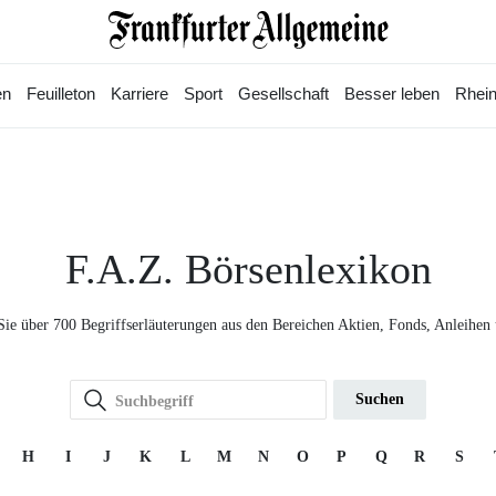
en
Feuilleton
Karriere
Sport
Gesellschaft
Besser leben
Rhein
F.A.Z. Börsenlexikon
Sie über 700 Begriffserläuterungen aus den Bereichen Aktien, Fonds, Anleihen
Suchen
H
I
J
K
L
M
N
O
P
Q
R
S