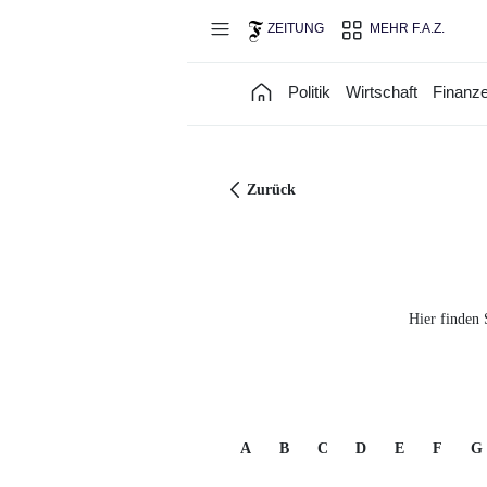
Direkt zum Hauptinhalt
ZEITUNG
MEHR F.A.Z.
Politik
Wirtschaft
Finanz
Zurück
Hier finden 
A
B
C
D
E
F
G