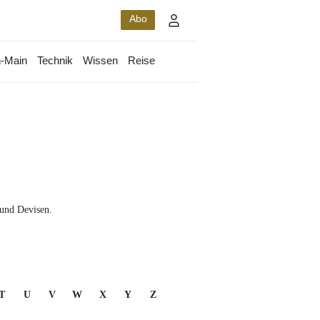
Abo
-Main
Technik
Wissen
Reise
 und Devisen.
T
U
V
W
X
Y
Z