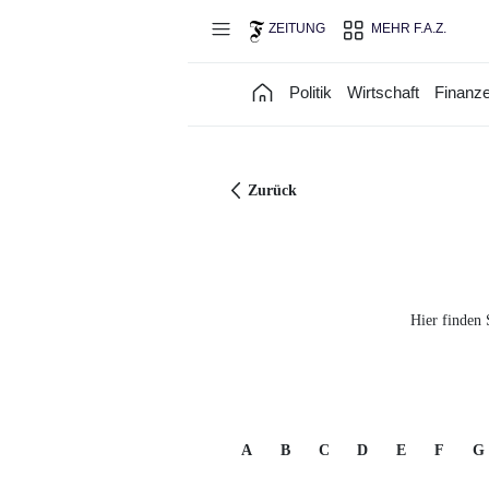
Direkt zum Hauptinhalt
ZEITUNG
MEHR F.A.Z.
Politik
Wirtschaft
Finanz
Zurück
Hier finden 
A
B
C
D
E
F
G