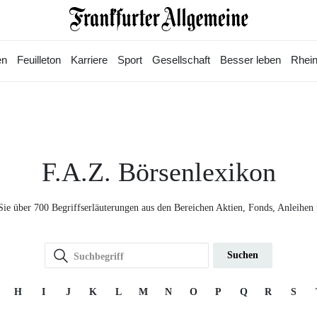
en
Feuilleton
Karriere
Sport
Gesellschaft
Besser leben
Rhein
F.A.Z. Börsenlexikon
Sie über 700 Begriffserläuterungen aus den Bereichen Aktien, Fonds, Anleihen
Suchen
H
I
J
K
L
M
N
O
P
Q
R
S