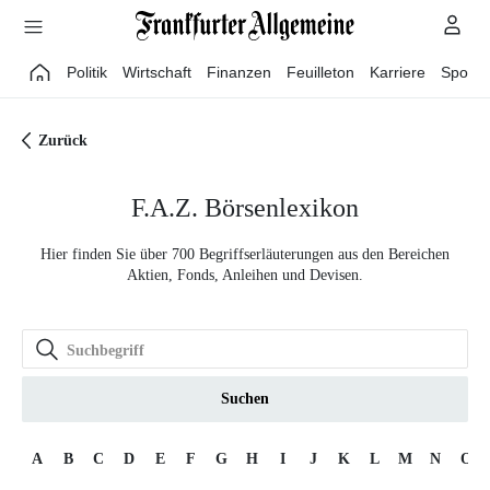
Direkt zum Hauptinhalt
Politik
Wirtschaft
Finanzen
Feuilleton
Karriere
Sport
Zurück
F.A.Z. Börsenlexikon
Hier finden Sie über 700 Begriffserläuterungen aus den Bereichen
Aktien, Fonds, Anleihen und Devisen.
Suchen
A
B
C
D
E
F
G
H
I
J
K
L
M
N
O