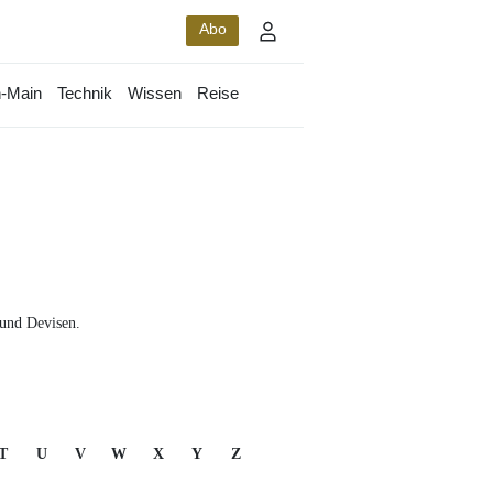
Abo
-Main
Technik
Wissen
Reise
 und Devisen.
T
U
V
W
X
Y
Z