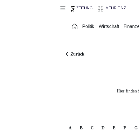
Direkt zum Hauptinhalt
ZEITUNG
MEHR F.A.Z.
Politik
Wirtschaft
Finanz
Zurück
Hier finden 
A
B
C
D
E
F
G