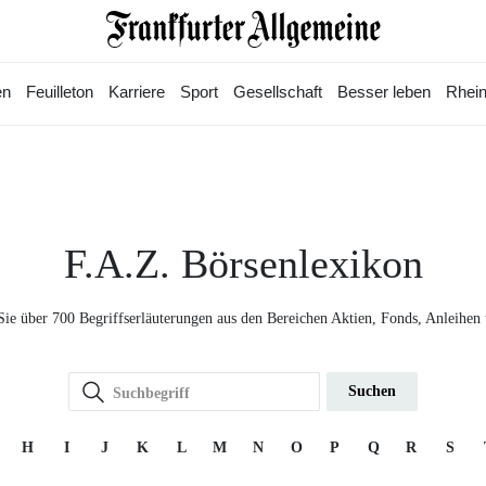
en
Feuilleton
Karriere
Sport
Gesellschaft
Besser leben
Rhein
F.A.Z. Börsenlexikon
Sie über 700 Begriffserläuterungen aus den Bereichen Aktien, Fonds, Anleihen
Suchen
H
I
J
K
L
M
N
O
P
Q
R
S